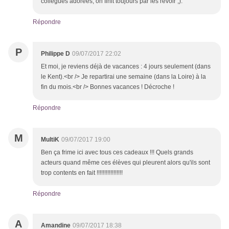
collègues adorées, on finit toujours par les revoir ;).
Répondre
P
Philippe D
09/07/2017 22:02
Et moi, je reviens déjà de vacances : 4 jours seulement (dans
le Kent).<br /> Je repartirai une semaine (dans la Loire) à la
fin du mois.<br /> Bonnes vacances ! Décroche !
Répondre
M
MultiK
09/07/2017 19:00
Ben ça frime ici avec tous ces cadeaux !!! Quels grands
acteurs quand même ces élèves qui pleurent alors qu'ils sont
trop contents en fait !!!!!!!!!!!!!!!!!
Répondre
A
Amandine
09/07/2017 18:38