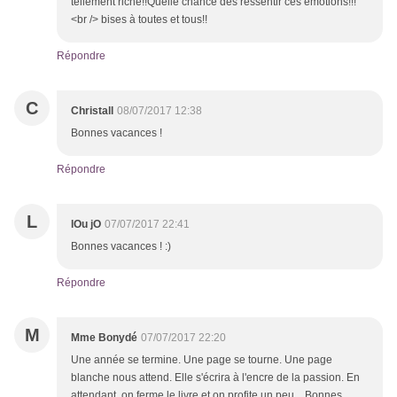
tellement riche!!Quelle chance des ressentir ces émotions!!!
<br /> bises à toutes et tous!!
Répondre
C
Christall
08/07/2017 12:38
Bonnes vacances !
Répondre
L
lOu jO
07/07/2017 22:41
Bonnes vacances ! :)
Répondre
M
Mme Bonydé
07/07/2017 22:20
Une année se termine. Une page se tourne. Une page
blanche nous attend. Elle s'écrira à l'encre de la passion. En
attendant, on ferme le livre et on profite un peu... Bonnes