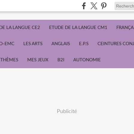
DE LA LANGUE CE2
ETUDE DE LA LANGUE CM1
FRANÇA
ÉO-EMC
LES ARTS
ANGLAIS
E.P.S
CEINTURES CON
THÈMES
MES JEUX
B2I
AUTONOMIE
Publicité