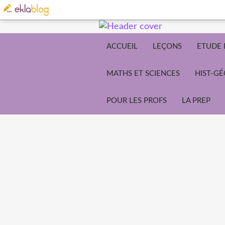
ACCUEIL
LEÇONS
ETUDE 
MATHS ET SCIENCES
HIST-G
POUR LES PROFS
LA PREP