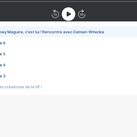
bey Maguire, c'est lui ! Rencontre avec Damien Witecka
e 6
e 5
e 4
e 3
s créatrices de la VF !
e 2
e 1
e Mektoub My Love arrive enfin ! Rencontre avec Shaïn Boumedine et Sal
i : après Toni en famille