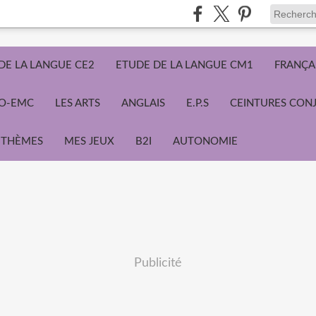
DE LA LANGUE CE2
ETUDE DE LA LANGUE CM1
FRANÇA
ÉO-EMC
LES ARTS
ANGLAIS
E.P.S
CEINTURES CON
THÈMES
MES JEUX
B2I
AUTONOMIE
Publicité