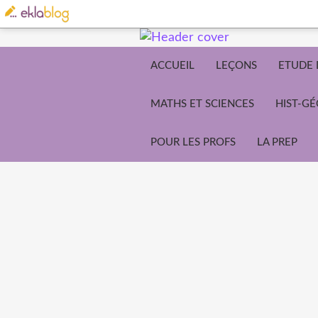
ACCUEIL
LEÇONS
ETUDE 
MATHS ET SCIENCES
HIST-G
POUR LES PROFS
LA PREP