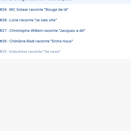
#29 : MC Solaar raconte "Bouge de là"
28 : Lorie raconte "Je vais vite"
#27 : Christophe Willem raconte "Jacques a dit"
#26 : Chimène Badi raconte "Entre nous"
#25 : Indochine raconte "3e sexe"
#24 : Zaho raconte "C'est chelou"
#23 : Patrick Bruel raconte "Au café des délices"
#22 : Kyo raconte "Le chemin"
#21 : Nolwenn Leroy raconte "Cassé"
#20 : Patrick Hernandez raconte "Born to be alive"
#19 : Lorie raconte "Près de moi"
#18 : Michael Jones raconte "A nos actes manqués" (avec Jean-Jacque