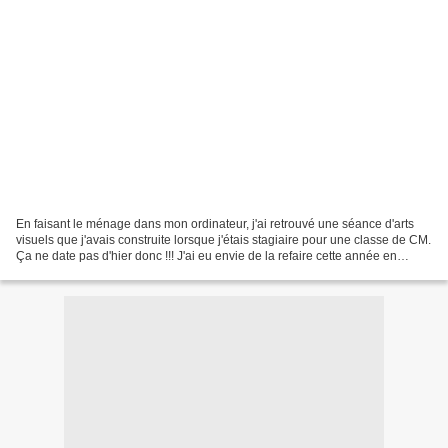
En faisant le ménage dans mon ordinateur, j'ai retrouvé une séance d'arts
visuels que j'avais construite lorsque j'étais stagiaire pour une classe de CM.
Ça ne date pas d'hier donc !!! J'ai eu envie de la refaire cette année en
simplifiant un peu pour...