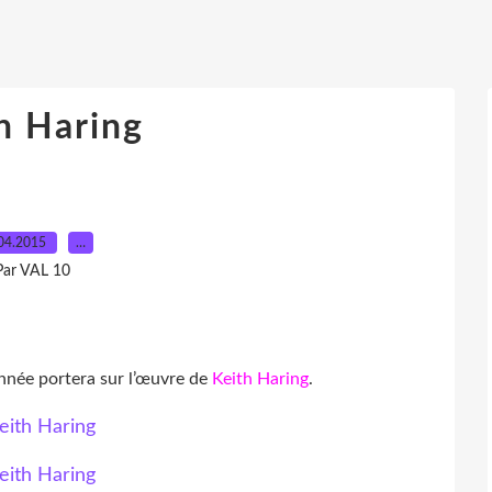
h Haring
04.2015
…
Par VAL 10
'année portera sur l’œuvre de
Keith Haring
.