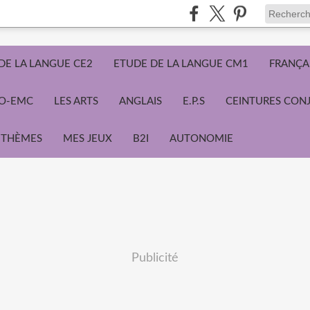
DE LA LANGUE CE2
ETUDE DE LA LANGUE CM1
FRANÇA
ÉO-EMC
LES ARTS
ANGLAIS
E.P.S
CEINTURES CON
THÈMES
MES JEUX
B2I
AUTONOMIE
Publicité