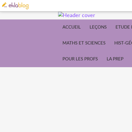
ACCUEIL
LEÇONS
ETUDE 
MATHS ET SCIENCES
HIST-G
POUR LES PROFS
LA PREP