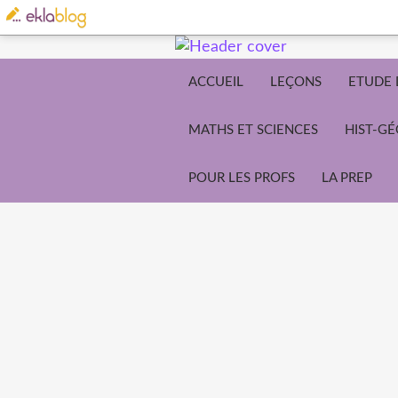
ACCUEIL
LEÇONS
ETUDE 
MATHS ET SCIENCES
HIST-G
POUR LES PROFS
LA PREP