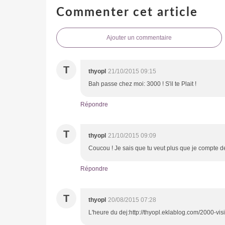
Commenter cet article
Ajouter un commentaire
T
thyopl
21/10/2015 09:15
Bah passe chez moi: 3000 ! S'il te Plait !
Répondre
T
thyopl
21/10/2015 09:09
Coucou ! Je sais que tu veut plus que je compte des
Répondre
T
thyopl
20/08/2015 07:28
L'heure du dej:http://thyopl.eklablog.com/2000-vi