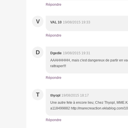
Répondre
V
VAL 10
19/08/2015 19:33
Répondre
D
Dgedie
19/08/2015 19:31
AAAHHHHH, mais c'est dangereux de partir en vac
rattraper!!!
Répondre
T
thyopl
19/08/2015 18:17
Une autre fete à encore lieu; Chez Thyopl, MME.Kar
a118499882 http://marecreaction.eklablog.com/1
Répondre